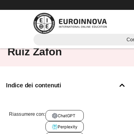
Vai
al
contenuto
Biografia di Carlos
Cor
Ruiz Zafon
Indice dei contenuti
Riassumere con:
ChatGPT
Perplexity