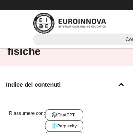
Vai
al
contenuto
che studiano scienze
Cor
fisiche
Indice dei contenuti
Riassumere con:
ChatGPT
Perplexity