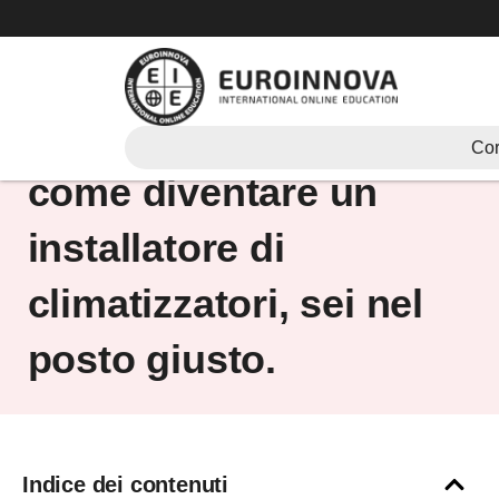
Vai
al
contenuto
Se ti stai chiedendo
Cor
come diventare un
installatore di
climatizzatori, sei nel
posto giusto.
Indice dei contenuti