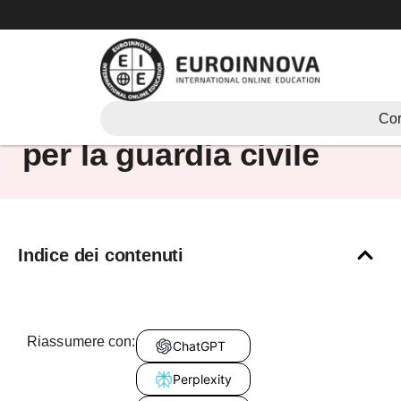
Vai
al
contenuto
Carriere universitarie
Cor
per la guardia civile
Indice dei contenuti
Riassumere con:
ChatGPT
Perplexity