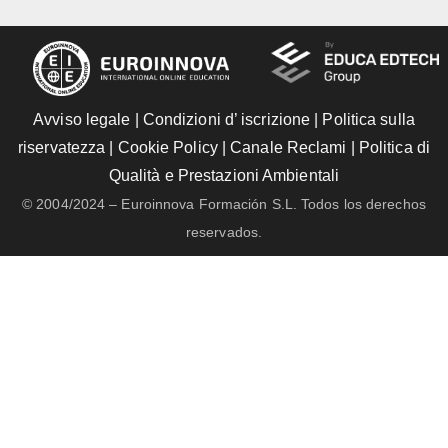
Avviso legale
|
Condizioni d’ iscrizione
|
Politica sulla
riservatezza
|
Cookie Policy
|
Canale Reclami
|
Politica di
Qualità e Prestazioni Ambientali
© 2004/2024 – Euroinnova Formación S.L. Todos los derechos
reservados.