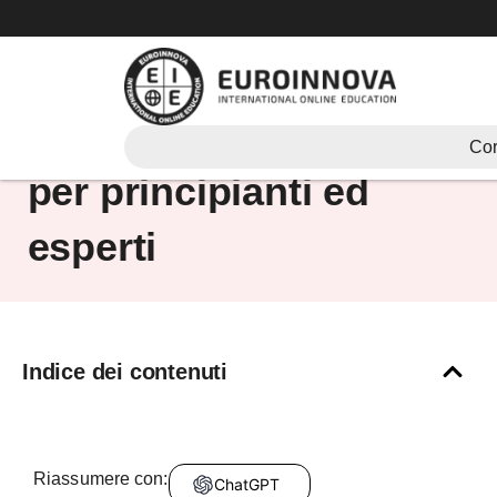
Vai
al
contenuto
Corsi di Excel on line
Cor
per principianti ed
esperti
Indice dei contenuti
Riassumere con:
ChatGPT