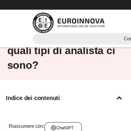
Vai
al
contenuto
Cosa fa un analista e
Cor
quali tipi di analista ci
sono?
Indice dei contenuti
Riassumere con:
ChatGPT