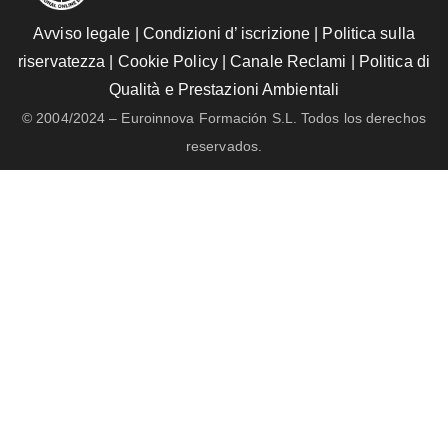
Avviso legale
|
Condizioni d’ iscrizione
|
Politica sulla
riservatezza
|
Cookie Policy
|
Canale Reclami
|
Politica di
Qualità e Prestazioni Ambientali
© 2004/2024 – Euroinnova Formación S.L. Todos los derechos
reservados.