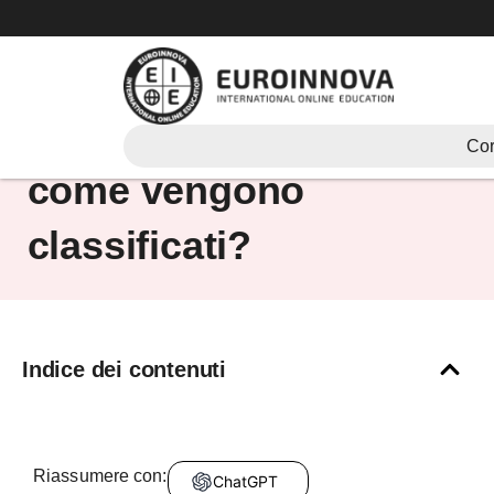
Vai
al
contenuto
Cosa sono i valori e
Cor
come vengono
classificati?
Indice dei contenuti
Riassumere con:
ChatGPT