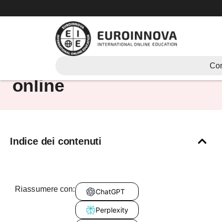
Vai
al
contenuto
laurea in un anno
Cor
online
Indice dei contenuti
Riassumere con:
ChatGPT
Perplexity