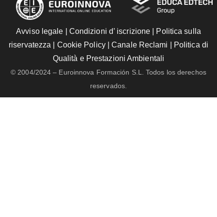
Avviso legale
|
Condizioni d’ iscrizione
|
Politica sulla
riservatezza
|
Cookie Policy
|
Canale Reclami
|
Politica di
Qualità e Prestazioni Ambientali
© 2004/2024 – Euroinnova Formación S.L. Todos los derechos
reservados.