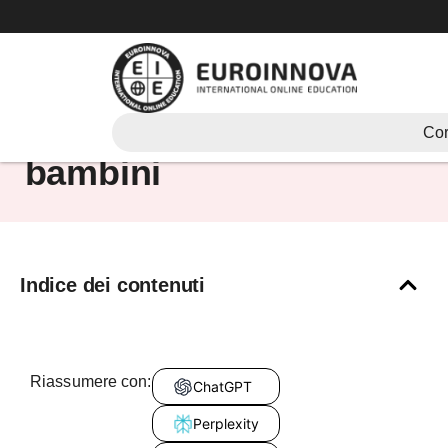
Vai
al
contenuto
l’universo per i
Cor
bambini
Indice dei contenuti
Riassumere con:
ChatGPT
Perplexity