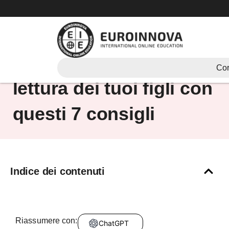
Vai
al
contenuto
Migliora il livello di
Cor
lettura dei tuoi figli con
questi 7 consigli
Indice dei contenuti
Riassumere con:
ChatGPT