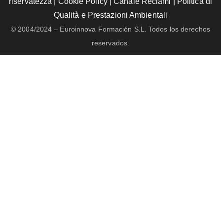
riservatezza
|
Cookie Policy
|
Canale Reclami
|
Politica di
Qualità e Prestazioni Ambientali
© 2004/2024 – Euroinnova Formación S.L. Todos los derechos
reservados.