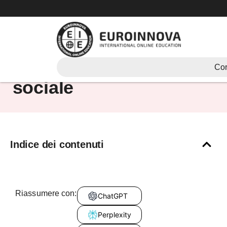
Vai
al
contenuto
profilo psicologo
Cor
sociale
Indice dei contenuti
Riassumere con:
ChatGPT
Perplexity