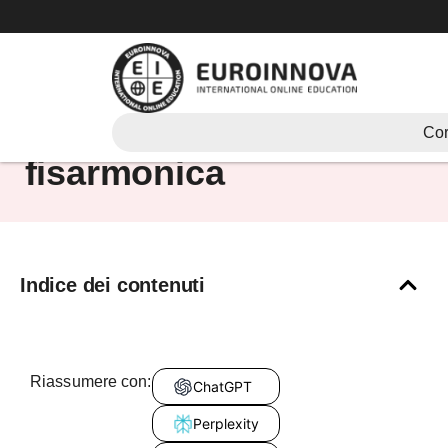
Vai
al
contenuto
Tutti i tipi di
Cor
fisarmonica
Indice dei contenuti
Riassumere con:
ChatGPT
Perplexity