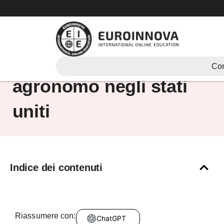
Vai
al
contenuto
quanto guadagna un
Cor
agronomo negli stati
uniti
Indice dei contenuti
Riassumere con:
ChatGPT