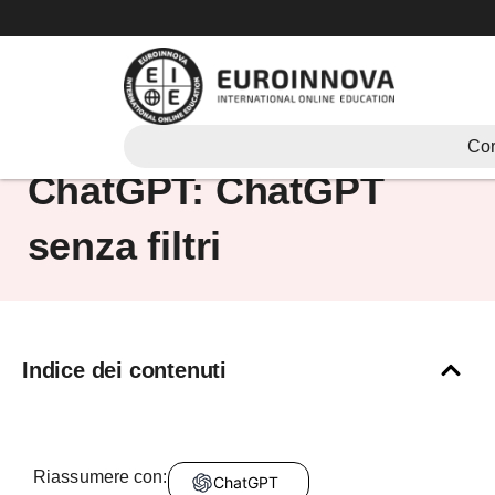
Vai
al
contenuto
Come sbloccare
Cor
ChatGPT: ChatGPT
senza filtri
Indice dei contenuti
Riassumere con:
ChatGPT