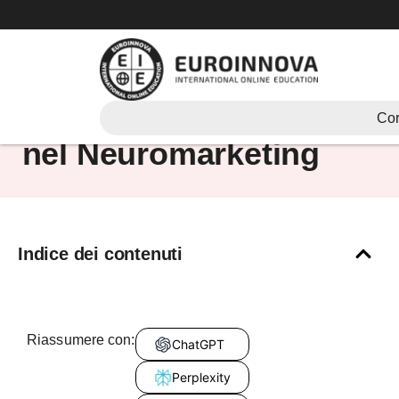
Vai
al
contenuto
Sbocchi professionali
Cor
nel Neuromarketing
Indice dei contenuti
Riassumere con:
ChatGPT
Perplexity