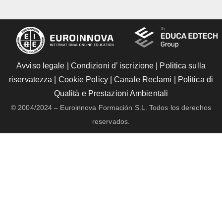
Avviso legale
|
Condizioni d’ iscrizione
|
Politica sulla
riservatezza
|
Cookie Policy
|
Canale Reclami
|
Politica di
Qualità e Prestazioni Ambientali
© 2004/2024 – Euroinnova Formación S.L. Todos los derechos
reservados.