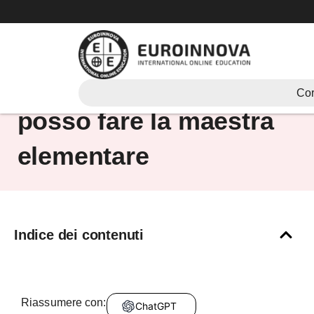
Vai
al
contenuto
Se studio pedagogia
Cor
posso fare la maestra
elementare
Indice dei contenuti
Riassumere con:
ChatGPT