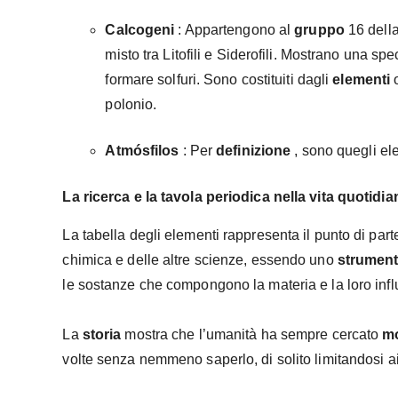
Calcogeni
: Appartengono al
gruppo
16 dell
misto tra Litofili e Siderofili. Mostrano una spe
formare solfuri. Sono costituiti dagli
elementi
o
polonio.
Atmósfilos
: Per
definizione
, sono quegli ele
La ricerca e la tavola periodica nella vita quotidia
La tabella degli elementi rappresenta il punto di par
chimica e delle altre scienze, essendo uno
strumen
le sostanze che compongono la materia e la loro inf
La
storia
mostra che l’umanità ha sempre cercato
m
volte senza nemmeno saperlo, di solito limitandosi a