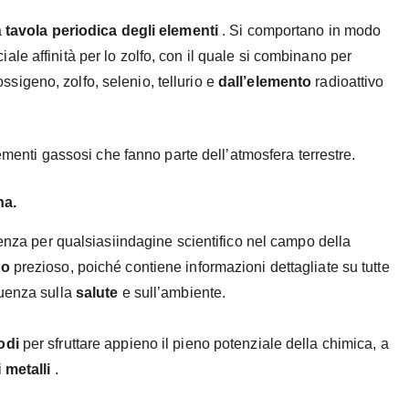
a
tavola periodica degli elementi
. Si comportano in modo
ciale affinità per lo zolfo, con il quale si combinano per
ssigeno, zolfo, selenio, tellurio e
dall’elemento
radioattivo
menti gassosi che fanno parte dell’atmosfera terrestre.
na.
tenza per qualsiasiindagine
scientifico nel campo della
to
prezioso, poiché contiene informazioni dettagliate su tutte
luenza sulla
salute
e sull’ambiente.
odi
per sfruttare appieno il pieno potenziale della chimica, a
i
metalli
.