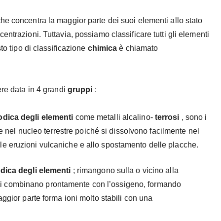
he concentra la maggior parte dei suoi elementi allo stato
ntrazioni. Tuttavia, possiamo classificare tutti gli elementi
to tipo di classificazione
chimica
è chiamato
ere data in 4 grandi
gruppi
:
odica degli elementi
come metalli alcalino-
terrosi
, sono i
e nel nucleo terrestre poiché si dissolvono facilmente nel
 alle eruzioni vulcaniche e allo spostamento delle placche.
odica degli elementi
; rimangono sulla o vicino alla
é si combinano prontamente con l’ossigeno, formando
gior parte forma ioni molto stabili con una