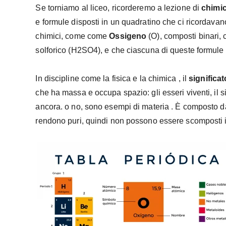
Se torniamo al liceo, ricorderemo a lezione di
chimi
e formule disposti in un quadratino che ci ricordavano
chimici, come come
Ossigeno
(O), composti binari,
solforico (H2SO4), e che ciascuna di queste formule 
In discipline come la fisica e la chimica , il
significat
che ha massa e occupa spazio: gli esseri viventi, il sis
ancora. o no, sono esempi di materia . È composto d
rendono puri, quindi non possono essere scomposti i