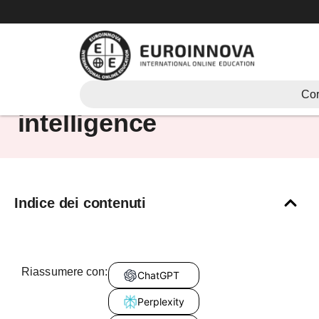
Vai
al
contenuto
Analista esperto di
Cor
intelligence
Indice dei contenuti
Riassumere con:
ChatGPT
Perplexity