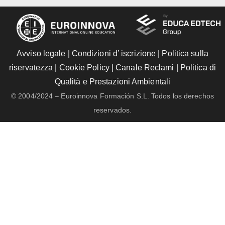
Avviso legale
|
Condizioni d’ iscrizione
|
Politica sulla
riservatezza
|
Cookie Policy
|
Canale Reclami
|
Politica di
Qualità e Prestazioni Ambientali
© 2004/2024 – Euroinnova Formación S.L. Todos los derechos
reservados.