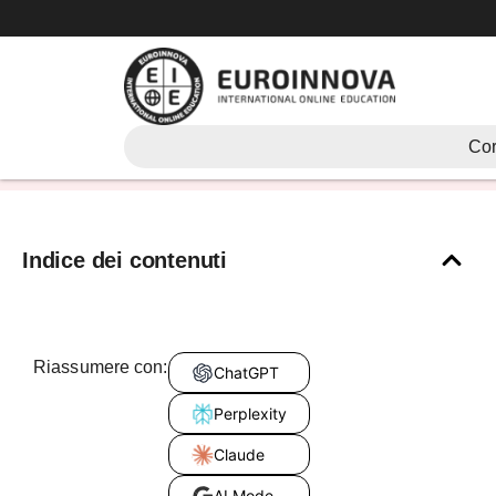
Vai
al
contenuto
Cosa sono i contrari?
Cor
Indice dei contenuti
Riassumere con:
ChatGPT
Perplexity
Claude
AI Mode