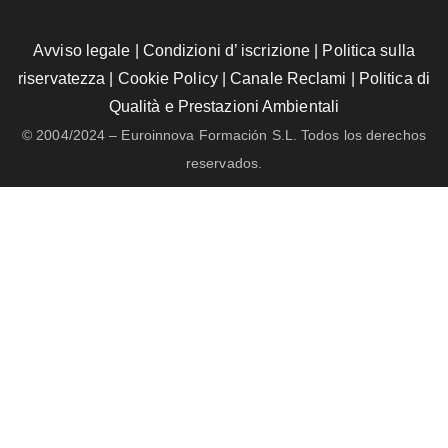
Avviso legale
|
Condizioni d’ iscrizione
|
Politica sulla
riservatezza
|
Cookie Policy
|
Canale Reclami
|
Politica di
Qualità e Prestazioni Ambientali
© 2004/2024 – Euroinnova Formación S.L. Todos los derechos
reservados.