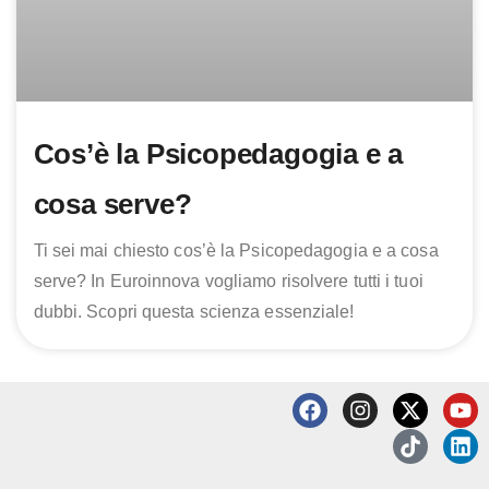
cosa serve?
Ti sei mai chiesto cos’è la Psicopedagogia e a cosa
serve? In Euroinnova vogliamo risolvere tutti i tuoi
dubbi. Scopri questa scienza essenziale!
F
I
X
T
Y
L