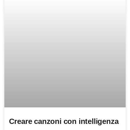
Creare canzoni con intelligenza
artificiale: Suno AI
Sai che è possibile creare musica con intelligenza
artificiale? Su Euroinnova ti presentiamo Suno AI, lo
strumento per creare musica con IA.