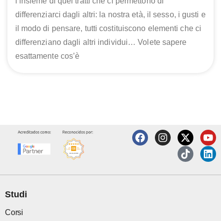
l’insieme di quei tratti che ci permettono di
differenziarci dagli altri: la nostra età, il sesso, i gusti e
il modo di pensare, tutti costituiscono elementi che ci
differenziano dagli altri individui… Volete sapere
esattamente cos’è
F
I
X
T
Y
L
a
n
-
i
o
i
c
s
t
k
u
n
e
t
w
t
t
k
b
a
i
o
u
e
o
g
t
k
b
d
o
r
t
e
i
Studi
k
a
e
n
m
r
Corsi