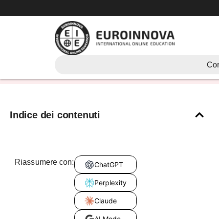
Vai
al
contenuto
aree di un’azienda
Cor
Indice dei contenuti
Riassumere con:
ChatGPT
Perplexity
Claude
AI Mode