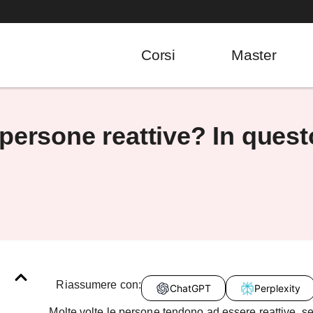
Corsi
Master
persone reattive? In questo
Riassumere con:
ChatGPT
Perplexity
Molte volte le persone tendono ad essere reattive, 