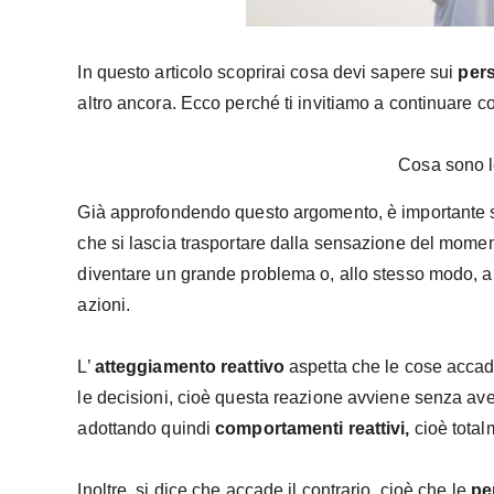
In questo articolo scoprirai cosa devi sapere sui
per
altro ancora. Ecco perché ti invitiamo a continuare co
Cosa sono l
Già approfondendo questo argomento, è importante s
che si lascia trasportare dalla sensazione del mom
diventare un grande problema o, allo stesso modo, a
azioni.
L’
atteggiamento reattivo
aspetta che le cose accad
le decisioni, cioè questa reazione avviene senza ave
adottando quindi
comportamenti reattivi,
cioè total
Inoltre, si dice che accade il contrario, cioè che le
pe