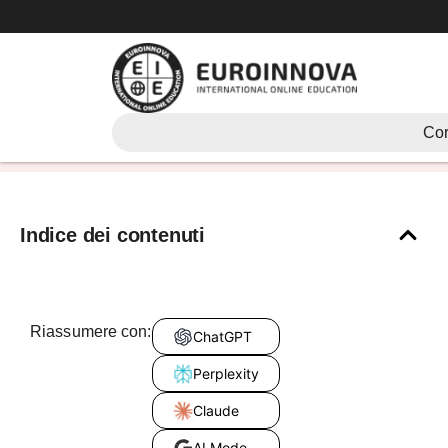
Vai
al
contenuto
chi studia la storia
Cor
Indice dei contenuti
Riassumere con:
ChatGPT
Perplexity
Claude
AI Mode