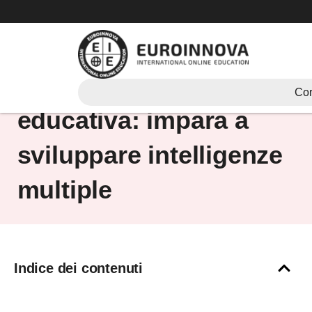
Vai
al
contenuto
Un’alternativa
Cor
educativa: impara a
sviluppare intelligenze
multiple
Indice dei contenuti