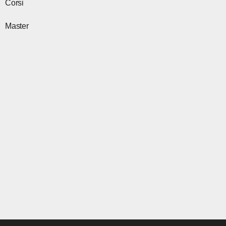
m
r
Corsi
Master