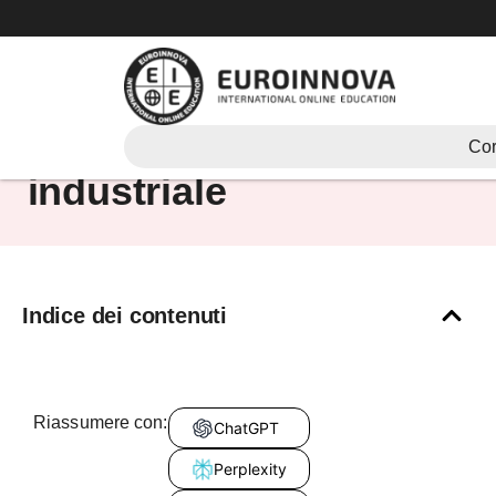
Vai
al
contenuto
corso di refrigerazione
Cor
industriale
Indice dei contenuti
Riassumere con:
ChatGPT
Perplexity