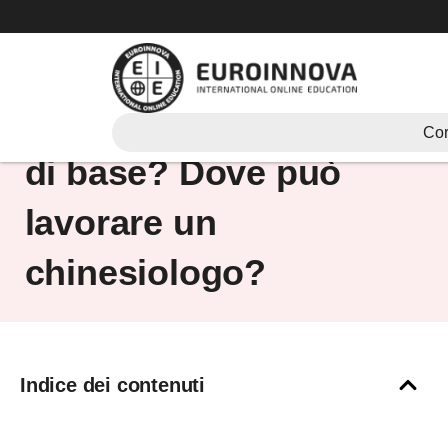
Vai
al
contenuto
Cosa fa il chinesiologo
Cor
di base? Dove può
lavorare un
chinesiologo?
Indice dei contenuti