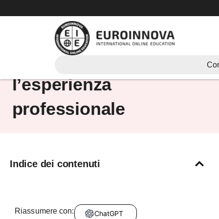
Vai
al
contenuto
Sapere cos’è
Cor
l’esperienza
professionale
Indice dei contenuti
Riassumere con:
ChatGPT