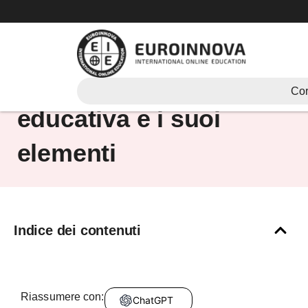
Vai
al
contenuto
Cos’è un’istituzione
Cor
educativa e i suoi
elementi
Indice dei contenuti
Riassumere con:
ChatGPT