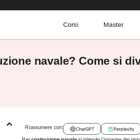
Corsi
Master
uzione navale? Come si di
Riassumere con:
ChatGPT
Perplexity
Per
costruzione navale
si intende l’insieme dei proc