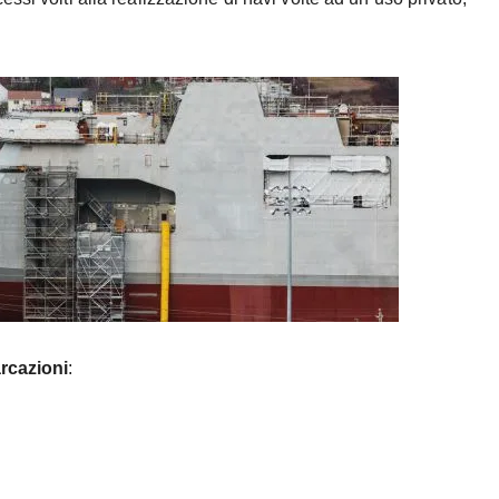
arcazioni
: