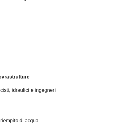
i
ovrastrutture
isti, idraulici e ingegneri
 riempito di acqua