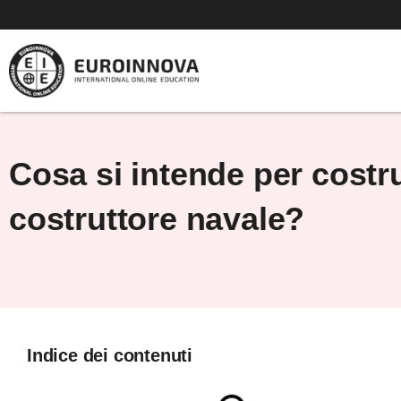
Vai
al
contenuto
Cosa si intende per costr
costruttore navale?
Indice dei contenuti