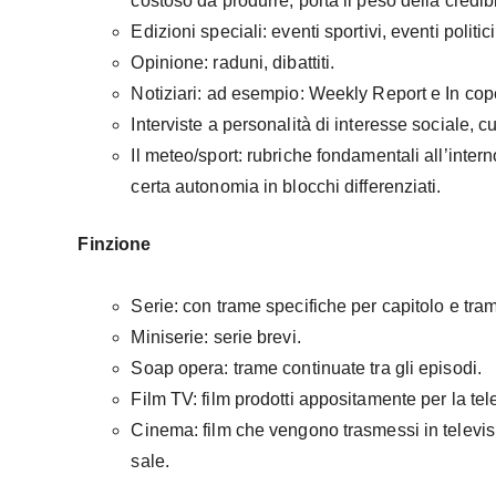
costoso da produrre, porta il peso della credib
Edizioni speciali: eventi sportivi, eventi politici
Opinione: raduni, dibattiti.
Notiziari: ad esempio: Weekly Report e In cope
Interviste a personalità di interesse sociale, cul
Il meteo/sport: rubriche fondamentali all’inter
certa autonomia in blocchi differenziati.
Finzione
Serie: con trame specifiche per capitolo e tra
Miniserie: serie brevi.
Soap opera: trame continuate tra gli episodi.
Film TV: film prodotti appositamente per la te
Cinema: film che vengono trasmessi in televi
sale.