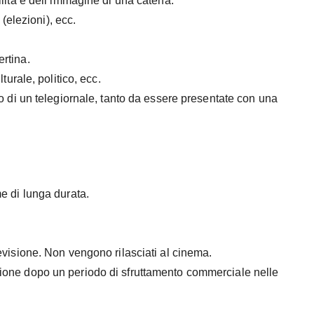
ilità e dell’immagine di una catena.
 (elezioni), ecc.
rtina.
turale, politico, ecc.
no di un telegiornale, tanto da essere presentate con una
me di lunga durata.
levisione. Non vengono rilasciati al cinema.
sione dopo un periodo di sfruttamento commerciale nelle