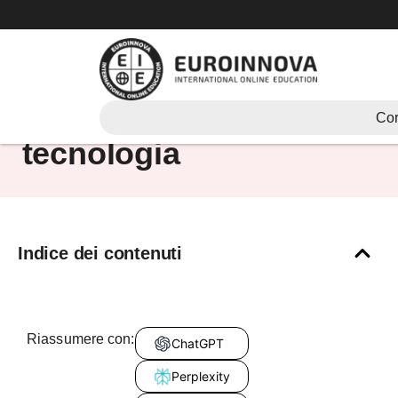
Vai
al
contenuto
il corretto uso della
Cor
tecnologia
Indice dei contenuti
Riassumere con:
ChatGPT
Perplexity