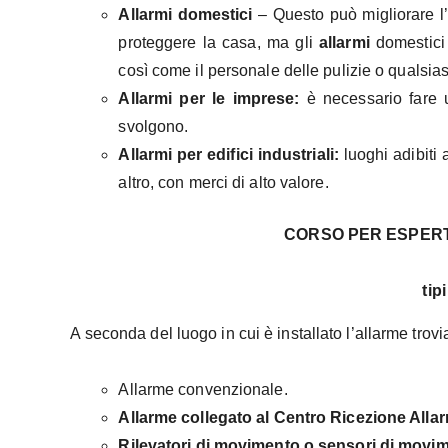
Allarmi domestici
– Questo può migliorare l’
proteggere la casa, ma gli
allarmi
domestici 
così come il personale delle pulizie o qualsiasi
Allarmi per le imprese:
è necessario fare un
svolgono.
Allarmi per edifici industriali:
luoghi adibiti 
altro, con merci di alto valore.
CORSO PER ESPERT
tip
A seconda del luogo in cui è installato l’allarme trov
Allarme convenzionale.
Allarme collegato al Centro Ricezione Allar
Rilevatori di movimento o sensori di movi