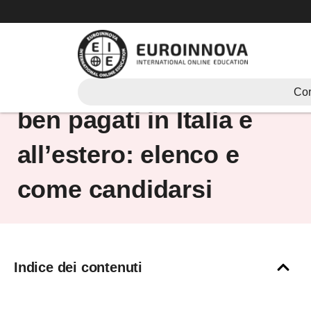
Vai
al
contenuto
Lavori senza laurea e
Cor
ben pagati in Italia e
all’estero: elenco e
come candidarsi
Indice dei contenuti