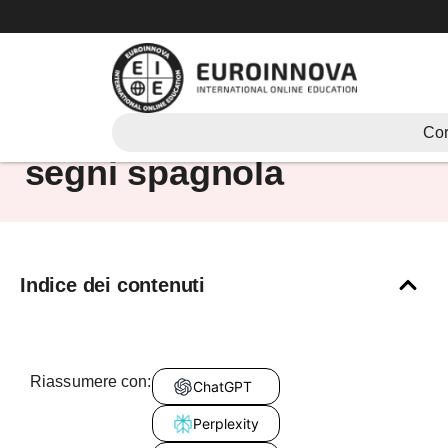
Vai
al
contenuto
Corsi di lingua dei
Cor
segni spagnola
Indice dei contenuti
Riassumere con:
ChatGPT
Perplexity