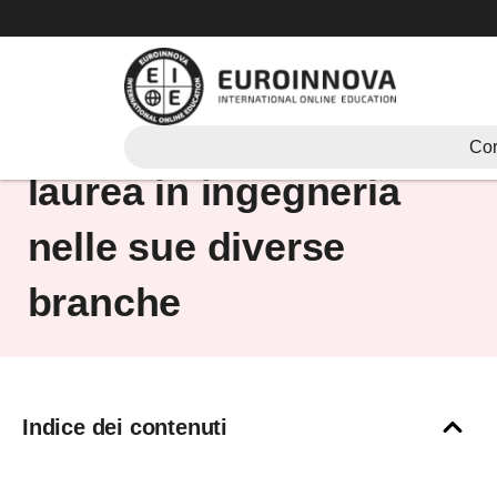
Vai
al
contenuto
Scopri quanto dura la
Cor
laurea in ingegneria
nelle sue diverse
branche
Indice dei contenuti