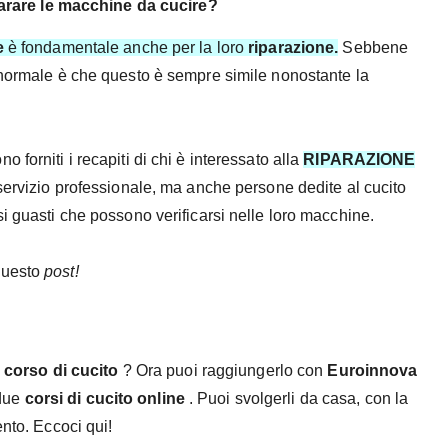
arare le macchine da cucire?
e
è fondamentale anche per la loro
riparazione.
Sebbene
 normale è che questo è sempre simile nonostante la
forniti i recapiti di chi è interessato alla
RIPARAZIONE
rvizio professionale, ma anche persone dedite al cucito
i guasti che possono verificarsi nelle loro macchine.
questo
post!
n
corso di cucito
? Ora puoi raggiungerlo con
Euroinnova
 due
corsi di cucito online
. Puoi svolgerli da casa, con la
ento. Eccoci qui!