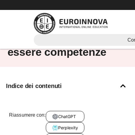
Vai
al
contenuto
saper fare e saper
Cor
essere competenze
Indice dei contenuti
Riassumere con:
ChatGPT
Perplexity