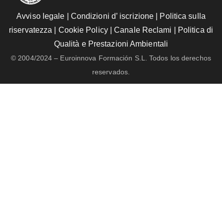
Avviso legale
|
Condizioni d’ iscrizione
|
Politica sulla
riservatezza
|
Cookie Policy
|
Canale Reclami
|
Politica di
Qualità e Prestazioni Ambientali
© 2004/2024 – Euroinnova Formación S.L. Todos los derechos
reservados.