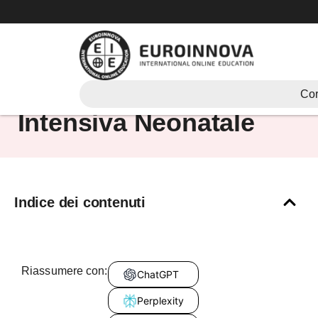
Vai
al
contenuto
Cos’è la Terapia
Cor
Intensiva Neonatale
Indice dei contenuti
Riassumere con:
ChatGPT
Perplexity