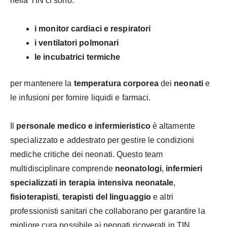
nella TIN ci sono:
i monitor cardiaci e respiratori
i ventilatori polmonari
le incubatrici termiche
per mantenere la
temperatura corporea
dei
neonati
e
le infusioni per fornire liquidi e farmaci.
Il
personale medico e infermieristico
è altamente
specializzato e addestrato per gestire le condizioni
mediche critiche dei neonati. Questo team
multidisciplinare comprende
neonatologi
,
infermieri
specializzati in terapia intensiva neonatale
,
fisioterapisti
,
terapisti del linguaggio
e altri
professionisti sanitari che collaborano per garantire la
migliore cura possibile ai neonati ricoverati in TIN.