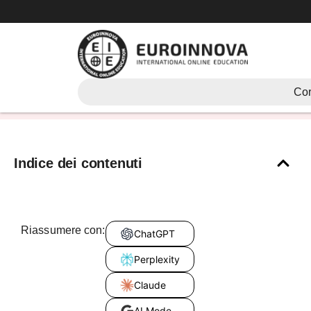
Vai
al
contenuto
tipi di poesia
Cor
Indice dei contenuti
Riassumere con:
ChatGPT
Perplexity
Claude
AI Mode