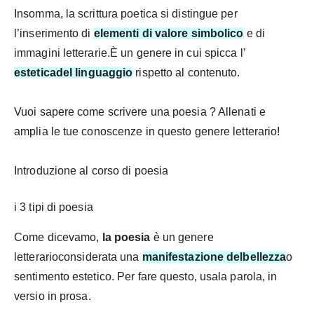
Insomma, la scrittura poetica si distingue per
l’inserimento di
elementi di valore simbolico
e di
immagini letterarie.
È un genere in cui spicca l’
estetica
del linguaggio
rispetto al contenuto.
Vuoi sapere come scrivere una poesia ? Allenati e
amplia le tue conoscenze in questo genere letterario!
Introduzione al corso di poesia
i 3 tipi di poesia
Come dicevamo,
la poesia
è un genere
letterario
considerata una
manifestazione del
bellezza
o
sentimento estetico. Per fare questo, usa
la
parola
, in
versi
o in
prosa
.