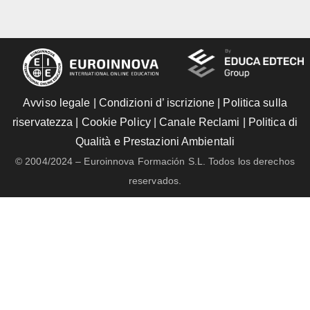
Avviso legale
|
Condizioni d’ iscrizione
|
Politica sulla
riservatezza
|
Cookie Policy
|
Canale Reclami
|
Politica di
Qualità e Prestazioni Ambientali
© 2004/2024 – Euroinnova Formación S.L. Todos los derechos
reservados.