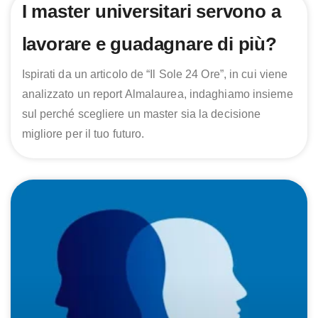
I master universitari servono a
lavorare e guadagnare di più?
Ispirati da un articolo de “Il Sole 24 Ore”, in cui viene
analizzato un report Almalaurea, indaghiamo insieme
sul perché scegliere un master sia la decisione
migliore per il tuo futuro.