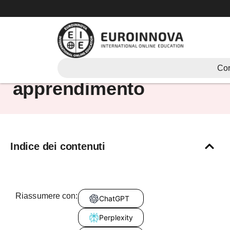
Vai
al
contenuto
valore di
Cor
apprendimento
Indice dei contenuti
Riassumere con:
ChatGPT
Perplexity