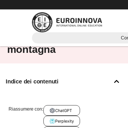
Vai
al
contenuto
Gli animali di
Cor
montagna
Indice dei contenuti
Riassumere con:
ChatGPT
Perplexity