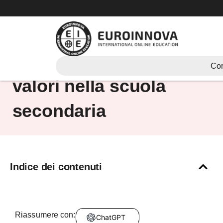
Vai
al
contenuto
attività per lavorare sui
Cor
valori nella scuola
secondaria
Indice dei contenuti
Riassumere con:
ChatGPT