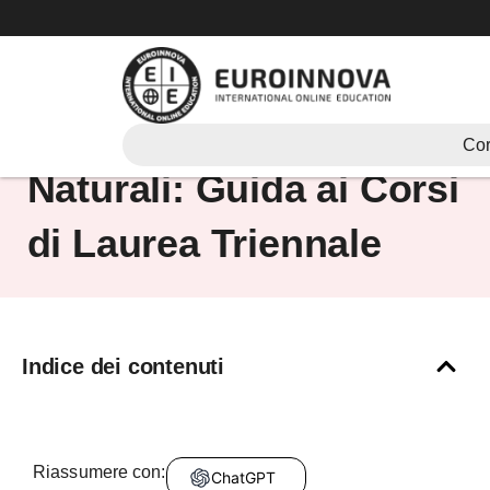
Vai
al
contenuto
Scienze Ambientali e
Cor
Naturali: Guida ai Corsi
di Laurea Triennale
Indice dei contenuti
Riassumere con:
ChatGPT