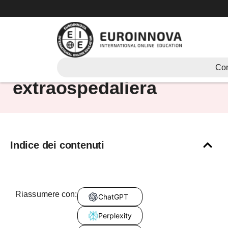
Vai
al
contenuto
Cos’è un’emergenza
Cor
extraospedaliera
Indice dei contenuti
Riassumere con:
ChatGPT
Perplexity