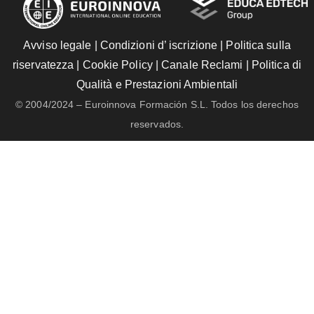
Avviso legale
|
Condizioni d’ iscrizione
|
Politica sulla
riservatezza
|
Cookie Policy
|
Canale Reclami
|
Politica di
Qualità e Prestazioni Ambientali
© 2004/2024 – Euroinnova Formación S.L. Todos los derechos
reservados.