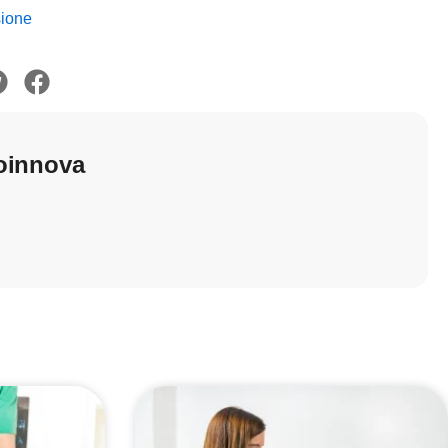
sione
oinnova