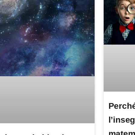
Perché
l’inse
matem