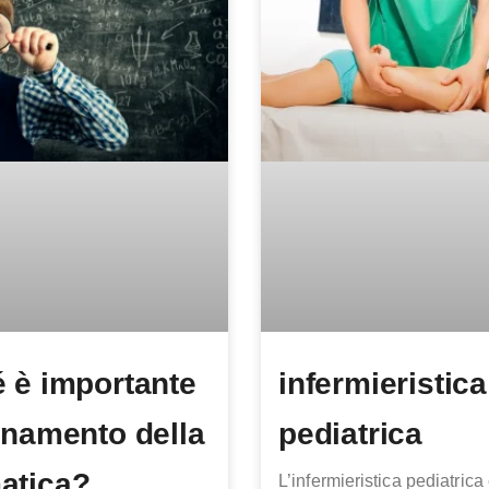
 è importante
infermieristica
gnamento della
pediatrica
atica?
L’infermieristica pediatrica