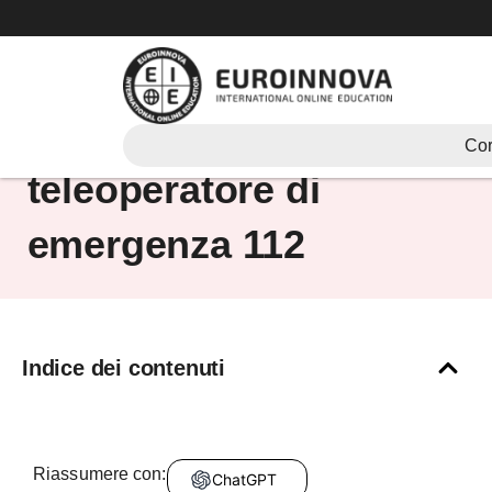
Vai
al
contenuto
Come lavorare nel
Cor
teleoperatore di
emergenza 112
Indice dei contenuti
Riassumere con:
ChatGPT