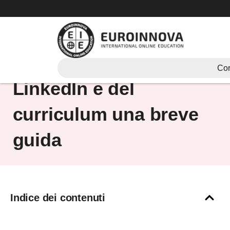
Vai
al
contenuto
Foto profilo su
Cor
LinkedIn e del
curriculum una breve
guida
Indice dei contenuti