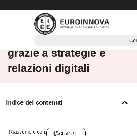
Vai
al
contenuto
Vendere corsi online
Cor
grazie a strategie e
relazioni digitali
Indice dei contenuti
Riassumere con:
ChatGPT