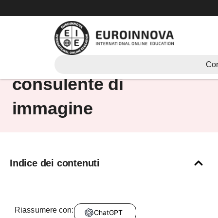
Vai
al
contenuto
Come diventare
Cor
consulente di
immagine
Indice dei contenuti
Riassumere con:
ChatGPT