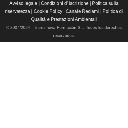
Avviso legale
|
Condizioni d’ iscrizione
|
Politica sulla
riservatezza
|
Cookie Policy
|
Canale Reclami
|
Politica di
Qualità e Prestazioni Ambientali
© 2004/2024 – Euroinnova Formación S.L. Todos los derechos
reservados.