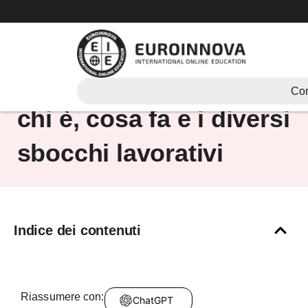
Vai
al
contenuto
Scienziato della natura:
Cor
chi è, cosa fa e i diversi
sbocchi lavorativi
Indice dei contenuti
Riassumere con:
ChatGPT